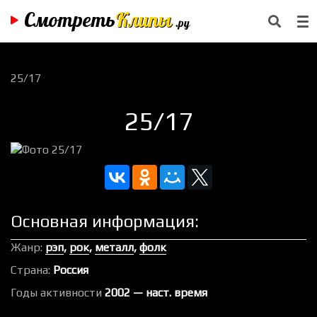
Смотреть
Клипы
.ру
25/17
25/17
Основная информация:
Жанр:
рэп
,
рок
,
металл
,
фолк
Страна:
Россия
Годы активности
2002 — наст. время