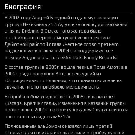
Биография:
В 2002 году Андрей Бледный создал музыкальную
группу «Иезикииль 25:17», взяв за основу для названия
стих из Библии. В Омске того же года было
организовано первое выступление коллектива.
Дебютной работой стала «Честное слово третьего
подземелья» и вышла в 2004г, а поддержку в её
выходе Андрею оказал лейбл Dots Family Records.
В состав группы в 2005г. вошла певица Тома Амот, а в
2006г. ряды пополнил Ант, перешедший из
«Отрицательного Влияния», что оказало влияние на
звучание, и оно приобрело мелодичность.
Второй альбом увидел свет в 2008г. и назывался
«Засада. Крепче стали». Изменения в названии группы
произошли в 2009г. по совету Аркадия Слуцковского и
оно стало выглядеть «25/17».
Полноценным альбомом оказался лишь третий
«Только для своих» и его включили в тройку лучших