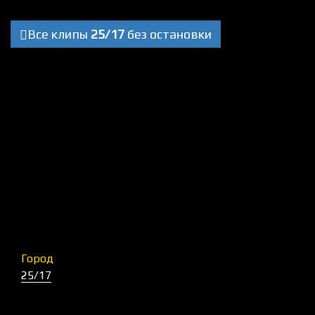
Все клипы
25/17
без остановки
Город
25/17