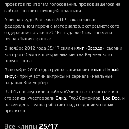
проектов по итогам голосования, проводившегося на
сайтах соответствующей тематики.
А песня «Будь белым» в 2012г. оказалась в
федеральном перечне материалов, экстремистского
содержания, а уже в 2016г. туда же была занесена
песня «Линия фронта».
В ноябре 2012 года 25/17 сняли
клип «Звезда»
, съемки
которого были в прекрасных местах Керченского
полуострова.
В октябре 2016 года группа записывает
клип «Новый
вирус»
при участии актрисы из сериала «Реальные
пацаны» Зои Бербер.
В 2017г. выпустили альбом «Умереть от счастья» и в
его записи участвовали
Елка
, Глеб Самойлов,
Loc-Dog
, и
по сей день группа работает над созданием новых
проектов.
Все клипы
25/17