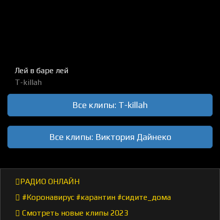
Лей в баре лей
T-killah
Все клипы: T-killah
Все клипы: Виктория Дайнеко
РАДИО ОНЛАЙН
#Коронавирус #карантин #сидите_дома
Смотреть новые клипы 2023