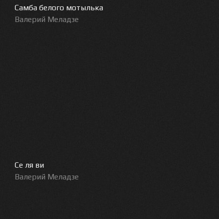
Самба белого мотылька
Валерий Меладзе
Се ля ви
Валерий Меладзе