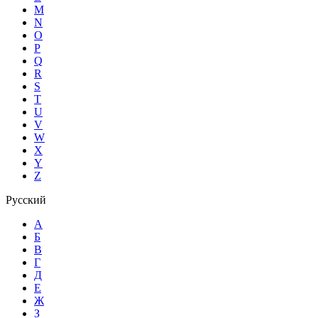
M
N
O
P
Q
R
S
T
U
V
W
X
Y
Z
Русский
А
Б
В
Г
Д
Е
Ж
З