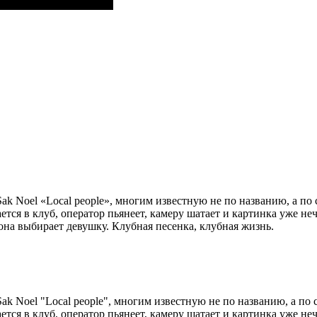
 Noel «Local people», многим известную не по названию, а по стр
ся в клуб, оператор пьянеет, камеру шатает и картинка уже неч
на выбирает девушку. Клубная песенка, клубная жизнь.
 Noel "Local people", многим известную не по названию, а по стр
ся в клуб, оператор пьянеет, камеру шатает и картинка уже неч