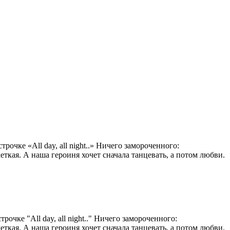
очке «All day, all night..» Ничего замороченного:
еткая. А наша героиня хочет сначала танцевать, а потом любви.
очке "All day, all night.." Ничего замороченного:
еткая. А наша героиня хочет сначала танцевать, а потом любви.