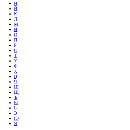
И
Й
К
Л
М
Н
О
П
Р
С
Т
У
Ф
Х
Ц
Ч
Ш
Щ
Ъ
Ы
Ь
Э
Ю
Я