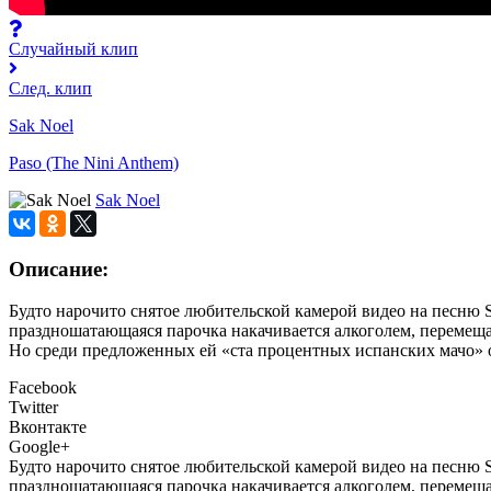
Случайный клип
След. клип
Sak Noel
Paso (The Nini Anthem)
Sak Noel
Описание:
Будто нарочито снятое любительской камерой видео на песню Sak
праздношатающаяся парочка накачивается алкоголем, перемещает
Но среди предложенных ей «ста процентных испанских мачо» о
Facebook
Twitter
Вконтакте
Google+
Будто нарочито снятое любительской камерой видео на песню Sak
праздношатающаяся парочка накачивается алкоголем, перемещает