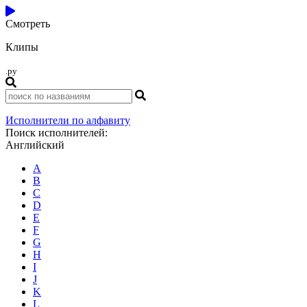
Смотреть
Клипы
.ру
Исполнители по алфавиту
Поиск исполнителей:
Английский
A
B
C
D
E
F
G
H
I
J
K
L