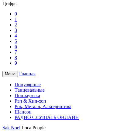
Цифры
0
1
2
3
4
5
6
7
8
9
Главная
Меню
Популярные
Танцевальные
Поп-музыка
Рэп & Хип-хоп
Рок, Металл, Альтернатива
Шансон
РАДИО СЛУШАТЬ ОНЛАЙН
Sak Noel
Loca People