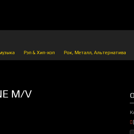
музыка
Рэп & Хип-хоп
Рок, Металл, Альтернатива
NE M/V
О
К