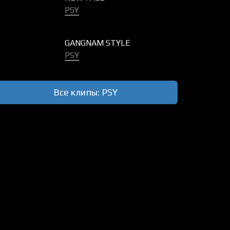
PSY
GANGNAM STYLE
PSY
Все клипы: PSY