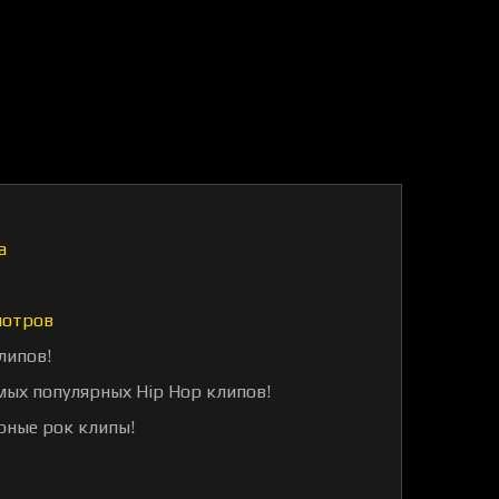
а
мотров
липов!
мых популярных Hip Hop клипов!
рные рок клипы!