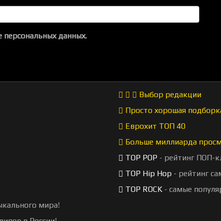
 персональных данных.
Выбор редакции
Просто хорошая подборк
Еврохит ТОП 40
Больше миллиарда прос
TOP POP
- рейтинг ПОП-к
TOP Hip Hop
- рейтинг са
TOP ROCK
- самые популя
ыкального мира!
липов в России!