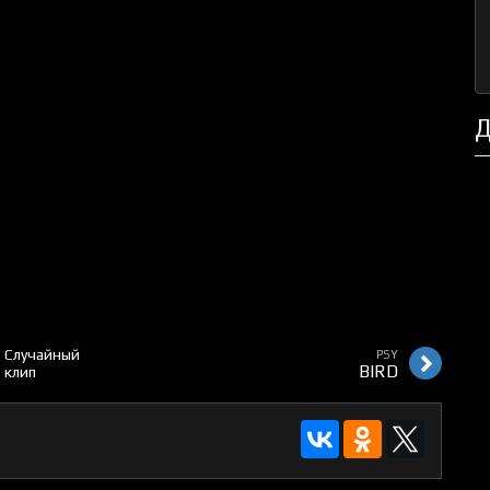
Д
Случайный
PSY
BIRD
клип