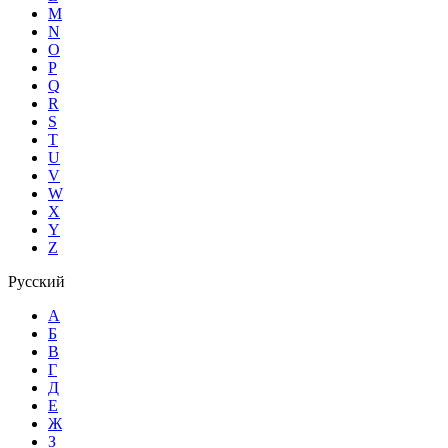
M
N
O
P
Q
R
S
T
U
V
W
X
Y
Z
Русский
А
Б
В
Г
Д
Е
Ж
З