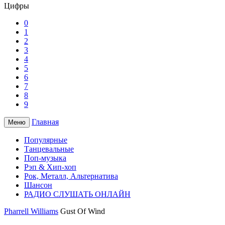
Цифры
0
1
2
3
4
5
6
7
8
9
Главная
Меню
Популярные
Танцевальные
Поп-музыка
Рэп & Хип-хоп
Рок, Металл, Альтернатива
Шансон
РАДИО СЛУШАТЬ ОНЛАЙН
Pharrell Williams
Gust Of Wind