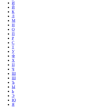
И
Й
К
Л
М
Н
О
П
Р
С
Т
У
Ф
Х
Ц
Ч
Ш
Щ
Ъ
Ы
Ь
Э
Ю
Я