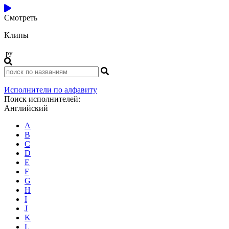
Смотреть
Клипы
.ру
Исполнители по алфавиту
Поиск исполнителей:
Английский
A
B
C
D
E
F
G
H
I
J
K
L