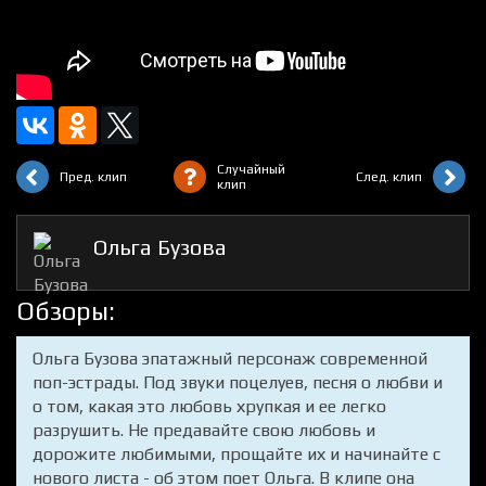
Случайный
Пред. клип
След. клип
клип
Ольга Бузова
Обзоры:
Ольга Бузова эпатажный персонаж современной
поп-эстрады. Под звуки поцелуев, песня о любви и
о том, какая это любовь хрупкая и ее легко
разрушить. Не предавайте свою любовь и
дорожите любимыми, прощайте их и начинайте с
нового листа - об этом поет Ольга. В клипе она