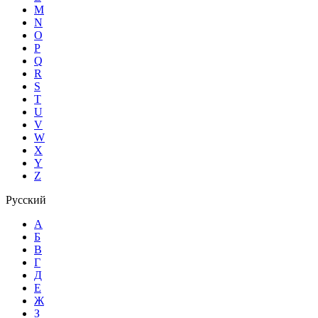
M
N
O
P
Q
R
S
T
U
V
W
X
Y
Z
Русский
А
Б
В
Г
Д
Е
Ж
З