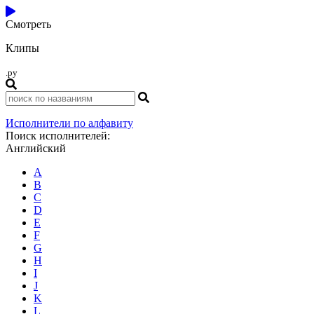
Смотреть
Клипы
.ру
Исполнители по алфавиту
Поиск исполнителей:
Английский
A
B
C
D
E
F
G
H
I
J
K
L