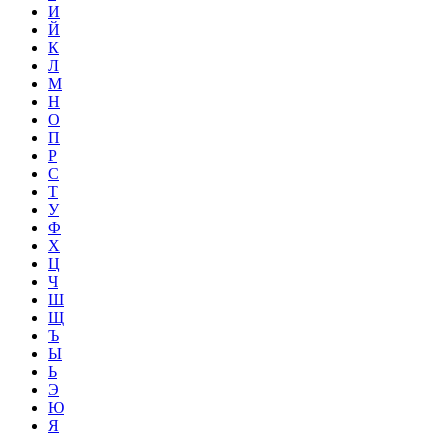
И
Й
К
Л
М
Н
О
П
Р
С
Т
У
Ф
Х
Ц
Ч
Ш
Щ
Ъ
Ы
Ь
Э
Ю
Я