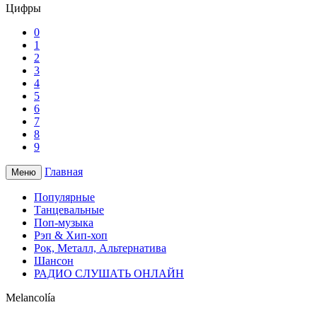
Цифры
0
1
2
3
4
5
6
7
8
9
Главная
Меню
Популярные
Танцевальные
Поп-музыка
Рэп & Хип-хоп
Рок, Металл, Альтернатива
Шансон
РАДИО СЛУШАТЬ ОНЛАЙН
Melancolía