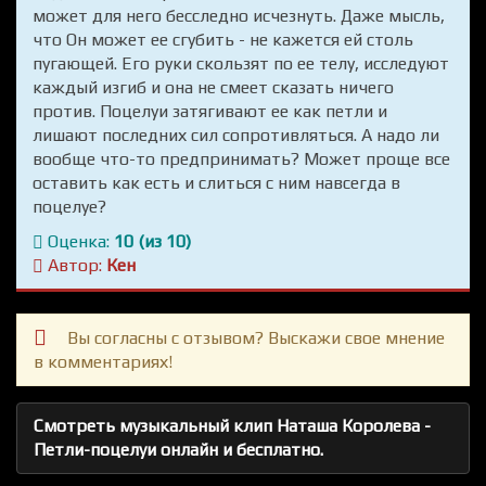
может для него бесследно исчезнуть. Даже мысль,
что Он может ее сгубить - не кажется ей столь
пугающей. Его руки скользят по ее телу, исследуют
каждый изгиб и она не смеет сказать ничего
против. Поцелуи затягивают ее как петли и
лишают последних сил сопротивляться. А надо ли
вообще что-то предпринимать? Может проще все
оставить как есть и слиться с ним навсегда в
поцелуе?
Оценка:
10 (из 10)
Автор:
Кен
Вы согласны с отзывом? Выскажи свое мнение
в комментариях!
Смотреть музыкальный клип Наташа Королева -
Петли-поцелуи онлайн и бесплатно.