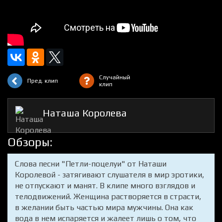
Случайный
Пред. клип
клип
Наташа Королева
Обзоры:
Слова песни "Петли-поцелуи" от Наташи
Королевой - затягивают слушателя в мир эротики,
не отпускают и манят. В клипе много взглядов и
телодвижений. Женщина растворяется в страсти,
в желании быть частью мира мужчины. Она как
вода в нем испаряется и жалеет лишь о том, что