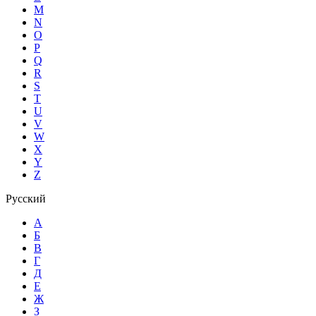
M
N
O
P
Q
R
S
T
U
V
W
X
Y
Z
Русский
А
Б
В
Г
Д
Е
Ж
З