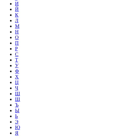
И
Й
К
Л
М
Н
О
П
Р
С
Т
У
Ф
Х
Ц
Ч
Ш
Щ
Ъ
Ы
Ь
Э
Ю
Я