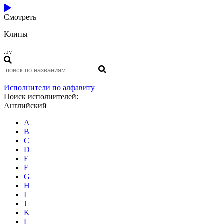
Смотреть
Клипы
.ру
Исполнители по алфавиту
Поиск исполнителей:
Английский
A
B
C
D
E
F
G
H
I
J
K
L