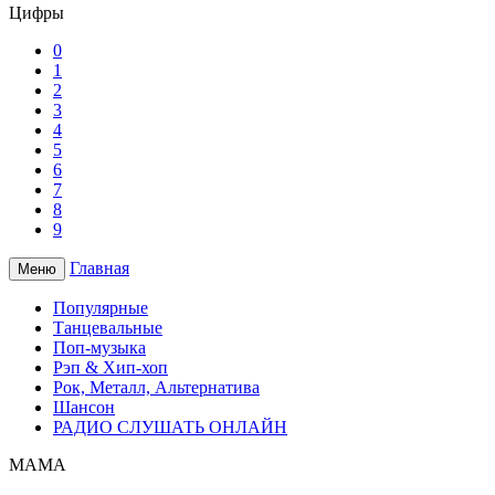
Цифры
0
1
2
3
4
5
6
7
8
9
Главная
Меню
Популярные
Танцевальные
Поп-музыка
Рэп & Хип-хоп
Рок, Металл, Альтернатива
Шансон
РАДИО СЛУШАТЬ ОНЛАЙН
МАМА