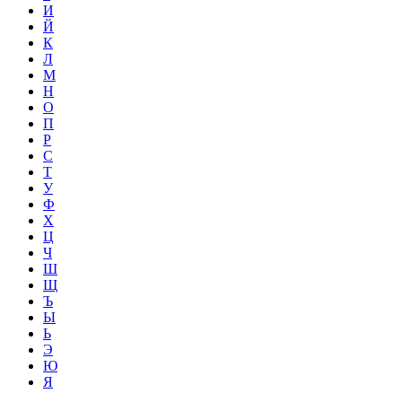
И
Й
К
Л
М
Н
О
П
Р
С
Т
У
Ф
Х
Ц
Ч
Ш
Щ
Ъ
Ы
Ь
Э
Ю
Я