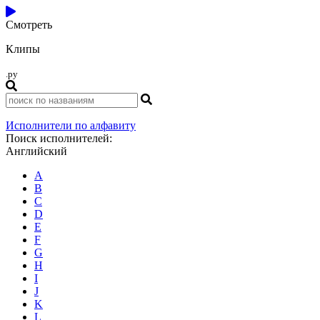
Смотреть
Клипы
.ру
Исполнители по алфавиту
Поиск исполнителей:
Английский
A
B
C
D
E
F
G
H
I
J
K
L