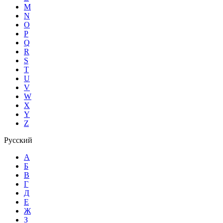
M
N
O
P
Q
R
S
T
U
V
W
X
Y
Z
Русский
А
Б
В
Г
Д
Е
Ж
З