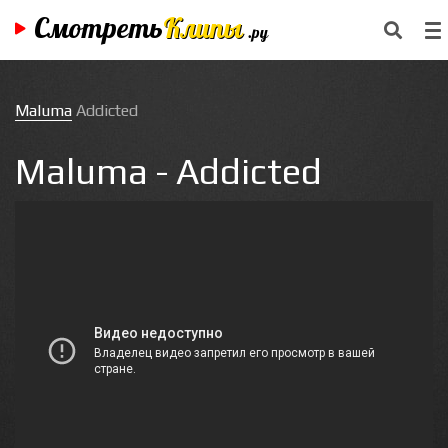
Смотреть
Клипы
.ру
Maluma
Addicted
Maluma - Addicted