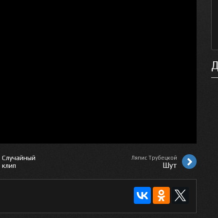
Д
Случайный
Ляпис Трубецкой
Шут
клип