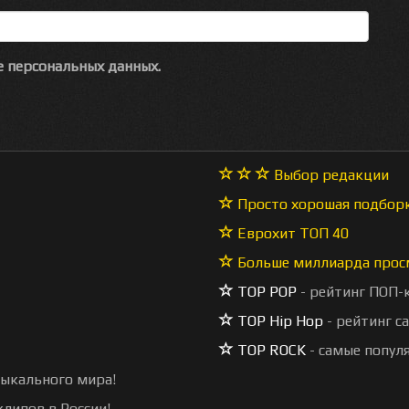
 персональных данных.
Выбор редакции
Просто хорошая подбор
Еврохит ТОП 40
Больше миллиарда прос
TOP POP
- рейтинг ПОП-
TOP Hip Hop
- рейтинг с
TOP ROCK
- самые попул
зыкального мира!
липов в России!