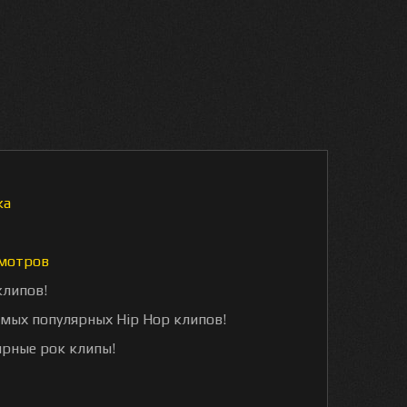
ка
мотров
клипов!
амых популярных Hip Hop клипов!
ярные рок клипы!