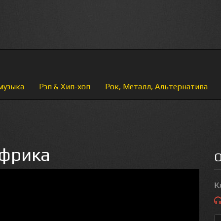
музыка
Рэп & Хип-хоп
Рок, Металл, Альтернатива
Африка
О
К