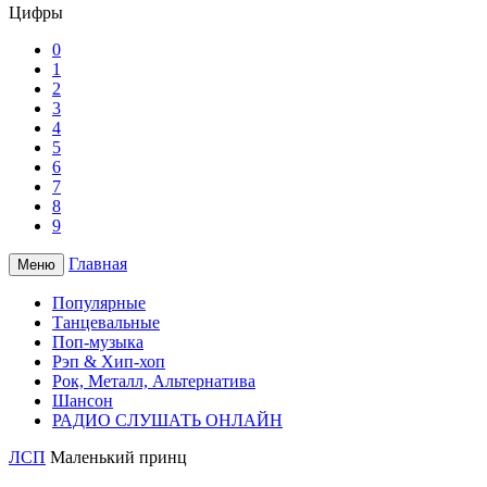
Цифры
0
1
2
3
4
5
6
7
8
9
Главная
Меню
Популярные
Танцевальные
Поп-музыка
Рэп & Хип-хоп
Рок, Металл, Альтернатива
Шансон
РАДИО СЛУШАТЬ ОНЛАЙН
ЛСП
Маленький принц