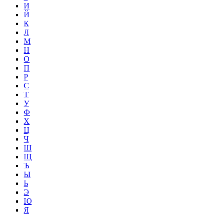
И
Й
К
Л
М
Н
О
П
Р
С
Т
У
Ф
Х
Ц
Ч
Ш
Щ
Ъ
Ы
Ь
Э
Ю
Я