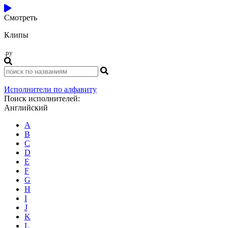
Смотреть
Клипы
.ру
Исполнители по алфавиту
Поиск исполнителей:
Английский
A
B
C
D
E
F
G
H
I
J
K
L