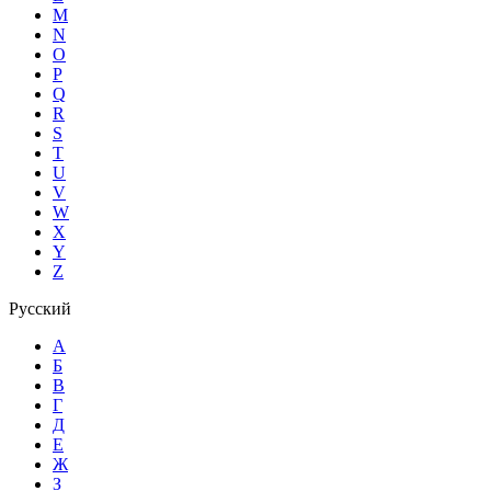
M
N
O
P
Q
R
S
T
U
V
W
X
Y
Z
Русский
А
Б
В
Г
Д
Е
Ж
З