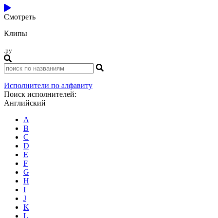
Смотреть
Клипы
.ру
Исполнители по алфавиту
Поиск исполнителей:
Английский
A
B
C
D
E
F
G
H
I
J
K
L