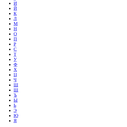
И
Й
К
Л
М
Н
О
П
Р
С
Т
У
Ф
Х
Ц
Ч
Ш
Щ
Ъ
Ы
Ь
Э
Ю
Я