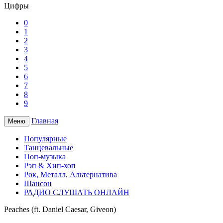
Цифры
0
1
2
3
4
5
6
7
8
9
Главная
Меню
Популярные
Танцевальные
Поп-музыка
Рэп & Хип-хоп
Рок, Металл, Альтернатива
Шансон
РАДИО СЛУШАТЬ ОНЛАЙН
Peaches (ft. Daniel Caesar, Giveon)