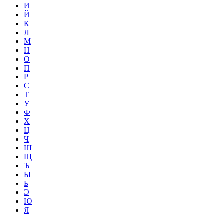
И
Й
К
Л
М
Н
О
П
Р
С
Т
У
Ф
Х
Ц
Ч
Ш
Щ
Ъ
Ы
Ь
Э
Ю
Я