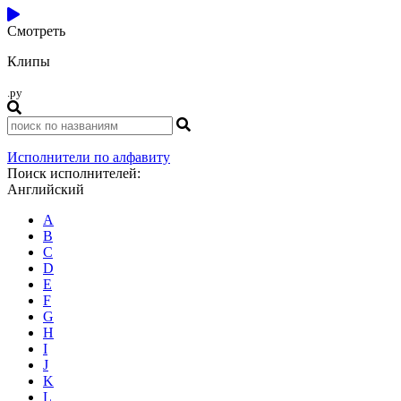
Смотреть
Клипы
.ру
Исполнители по алфавиту
Поиск исполнителей:
Английский
A
B
C
D
E
F
G
H
I
J
K
L