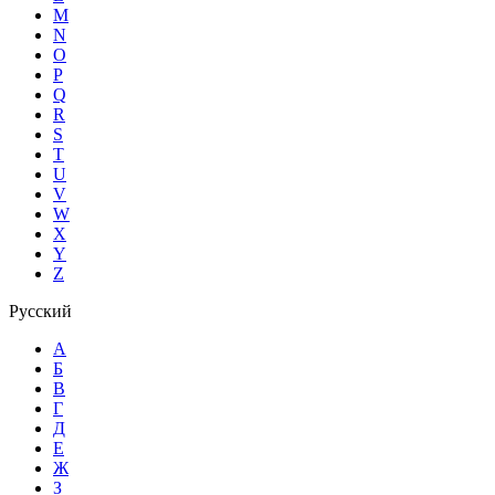
M
N
O
P
Q
R
S
T
U
V
W
X
Y
Z
Русский
А
Б
В
Г
Д
Е
Ж
З