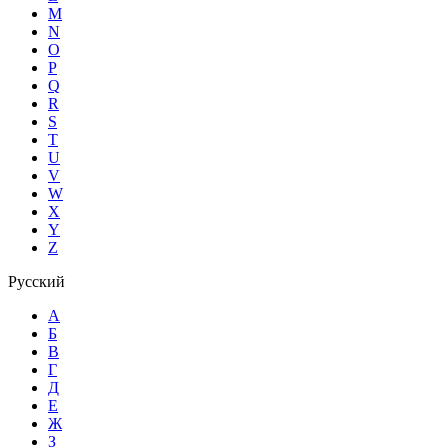
M
N
O
P
Q
R
S
T
U
V
W
X
Y
Z
Русский
А
Б
В
Г
Д
Е
Ж
З