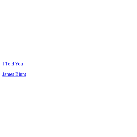
I Told You
James Blunt