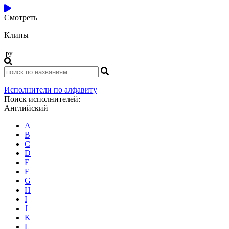
Смотреть
Клипы
.ру
Исполнители по алфавиту
Поиск исполнителей:
Английский
A
B
C
D
E
F
G
H
I
J
K
L