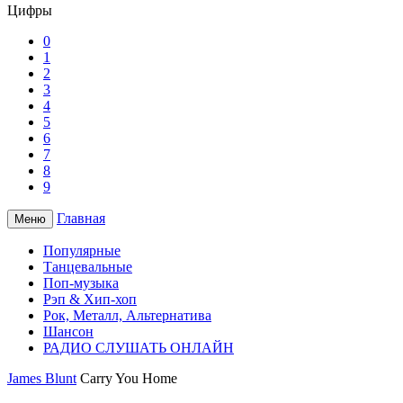
Цифры
0
1
2
3
4
5
6
7
8
9
Главная
Меню
Популярные
Танцевальные
Поп-музыка
Рэп & Хип-хоп
Рок, Металл, Альтернатива
Шансон
РАДИО СЛУШАТЬ ОНЛАЙН
James Blunt
Carry You Home