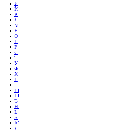
И
Й
К
Л
М
Н
О
П
Р
С
Т
У
Ф
Х
Ц
Ч
Ш
Щ
Ъ
Ы
Ь
Э
Ю
Я