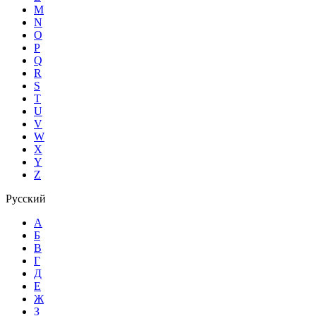
M
N
O
P
Q
R
S
T
U
V
W
X
Y
Z
Русский
А
Б
В
Г
Д
Е
Ж
З