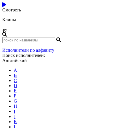
Смотреть
Клипы
.ру
Исполнители по алфавиту
Поиск исполнителей:
Английский
A
B
C
D
E
F
G
H
I
J
K
L