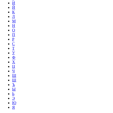
И
Й
К
Л
М
Н
О
П
Р
С
Т
У
Ф
Х
Ц
Ч
Ш
Щ
Ъ
Ы
Ь
Э
Ю
Я