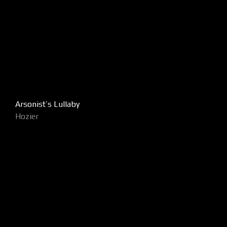
Arsonist’s Lullaby
Hozier