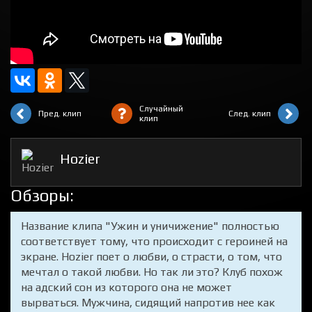
Случайный
Пред. клип
След. клип
клип
Hozier
Обзоры:
Название клипа "Ужин и уничижение" полностью
соответствует тому, что происходит с героиней на
экране. Hozier поет о любви, о страсти, о том, что
мечтал о такой любви. Но так ли это? Клуб похож
на адский сон из которого она не может
вырваться. Мужчина, сидящий напротив нее как