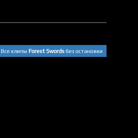
Все клипы
Forest Swords
без остановки