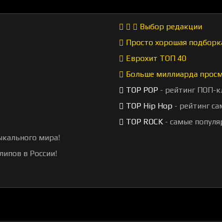
Выбор редакции
Просто хорошая подборк
Еврохит ТОП 40
Больше миллиарда прос
TOP POP
- рейтинг ПОП-к
TOP Hip Hop
- рейтинг са
TOP ROCK
- самые популя
ыкального мира!
липов в России!