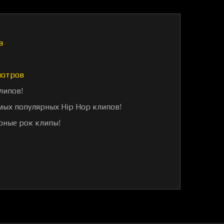
а
мотров
липов!
мых популярных Hip Hop клипов!
рные рок клипы!