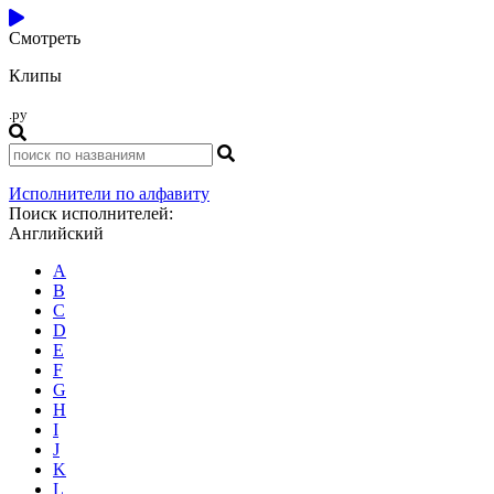
Смотреть
Клипы
.ру
Исполнители по алфавиту
Поиск исполнителей:
Английский
A
B
C
D
E
F
G
H
I
J
K
L