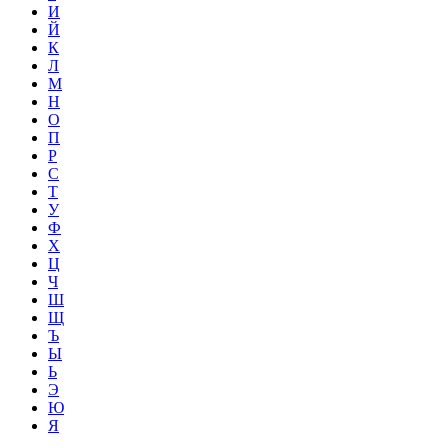
И
Й
К
Л
М
Н
О
П
Р
С
Т
У
Ф
Х
Ц
Ч
Ш
Щ
Ъ
Ы
Ь
Э
Ю
Я