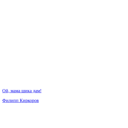
Ой, мама шика дам!
Филипп Киркоров