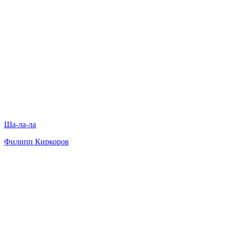
Ша-ла-ла
Филипп Киркоров