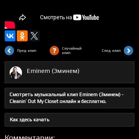
Случайный
Пред. клип
След. клип
клип
Eminem (Эминем)
Смотреть музыкальный клип Eminem (Эминем) -
Cleanin’ Out My Closet онлайн и бесплатно.
Как здесь качать
Комментарии: