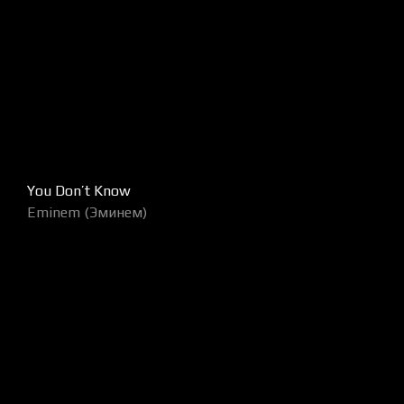
You Don’t Know
Eminem (Эминем)