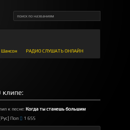
Шансон
РАДИО СЛУШАТЬ ОНЛАЙН
 клипе:
лип к песне:
Когда ты станешь большим
[Рус] Поп
1 655