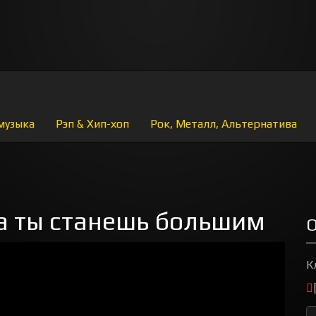
музыка
Рэп & Хип-хоп
Рок, Металл, Альтернатива
да ты станешь большим
О
К