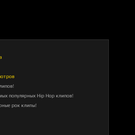
а
мотров
липов!
мых популярных Hip Hop клипов!
рные рок клипы!