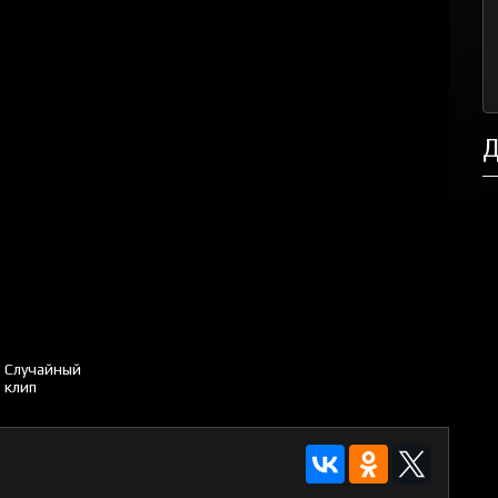
Д
Случайный
клип