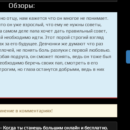
Обзоры:
но отцу, нам кажется что он многое не понимает.
то он уже взрослый, что ему не нужны советы,
а самом деле папа хочет дать правильный совет,
ой необходимо идти. Этот порой строгий взгляд
рах за его будущее. Девчонки же думают что раз
елочей, не понять боль разлуки с первой любовью.
бая подруга, он сможет понять, ведь он тоже был
еобходимо беречь своих пап, смотреть в его
трогим, но глаза останутся добрыми, ведь в них
мнение в комментариях!
 Когда ты станешь большим онлайн и бесплатно.