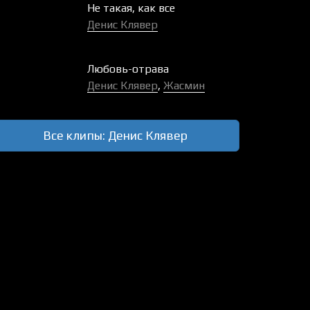
Не такая, как все
Денис Клявер
Любовь-отрава
Денис Клявер
,
Жасмин
Все клипы: Денис Клявер