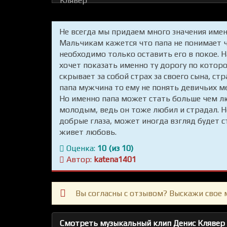
Не всегда мы придаем много значения имен
Мальчикам кажется что папа не понимает ч
необходимо только оставить его в покое. Н
хочет показать именно ту дорогу по котор
скрывает за собой страх за своего сына, ст
папа мужчина то ему не понять девичьих м
Но именно папа может стать больше чем лю
молодым, ведь он тоже любил и страдал. Н
добрые глаза, может иногда взгляд будет с
живет любовь.
Оценка:
10 (из 10)
Автор:
katena1401
Вы согласны с отзывом? Выскажи свое 
Смотреть музыкальный клип Денис Клявер -