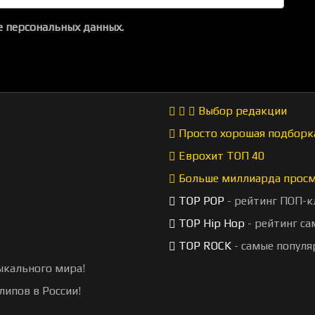
 персональных данных.
Выбор редакции
Просто хорошая подборк
Еврохит ТОП 40
Больше миллиарда прос
TOP POP
- рейтинг ПОП-к
TOP Hip Hop
- рейтинг са
TOP ROCK
- самые популя
ыкального мира!
липов в России!