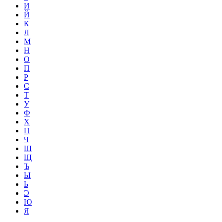
И
Й
К
Л
М
Н
О
П
Р
С
Т
У
Ф
Х
Ц
Ч
Ш
Щ
Ъ
Ы
Ь
Э
Ю
Я