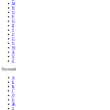
M
N
O
P
Q
R
S
T
U
V
W
X
Y
Z
Русский
А
Б
В
Г
Д
Е
Ж
З