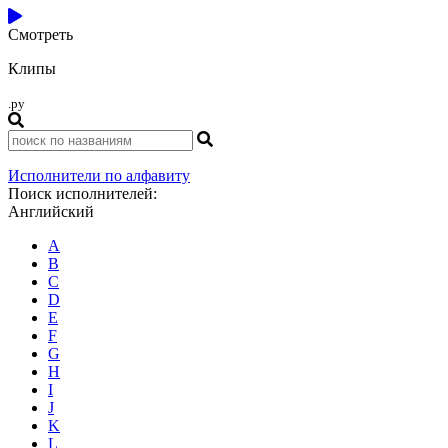
Смотреть
Клипы
.ру
Исполнители по алфавиту
Поиск исполнителей:
Английский
A
B
C
D
E
F
G
H
I
J
K
L