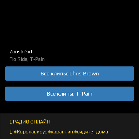
Zoosk Girl
Flo Rida
,
T-Pain
Все клипы: Chris Brown
Все клипы: T-Pain
РАДИО ОНЛАЙН
#Коронавирус #карантин #сидите_дома