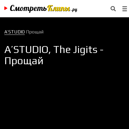
Смотреть
Клипы
.ру
A’STUDIO
Прощай
A’STUDIO, The Jigits -
Прощай