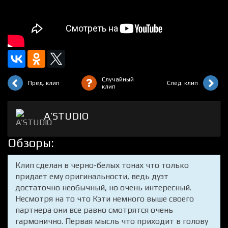
Случайный
Пред. клип
След. клип
клип
A’STUDIO
Обзоры:
Клип сделан в черно-белых тонах что только
придает ему оригинальности, ведь дуэт
достаточно необычный, но очень интересный.
Несмотря на то что Кэти немного выше своего
партнера они все равно смотрятся очень
гармонично. Первая мысль что приходит в голову