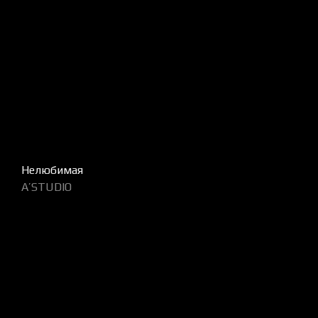
Нелюбимая
A’STUDIO