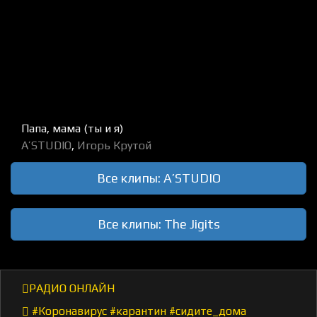
Папа, мама (ты и я)
A’STUDIO
,
Игорь Крутой
Все клипы: A’STUDIO
Все клипы: The Jigits
РАДИО ОНЛАЙН
#Коронавирус #карантин #сидите_дома