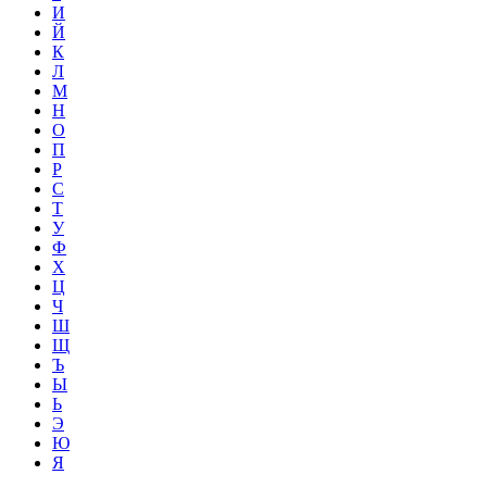
И
Й
К
Л
М
Н
О
П
Р
С
Т
У
Ф
Х
Ц
Ч
Ш
Щ
Ъ
Ы
Ь
Э
Ю
Я