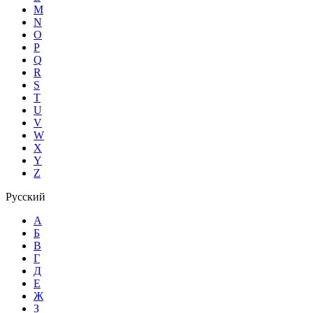
M
N
O
P
Q
R
S
T
U
V
W
X
Y
Z
Русский
А
Б
В
Г
Д
Е
Ж
З