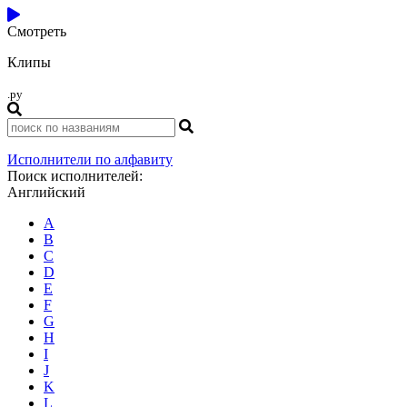
Смотреть
Клипы
.ру
Исполнители по алфавиту
Поиск исполнителей:
Английский
A
B
C
D
E
F
G
H
I
J
K
L