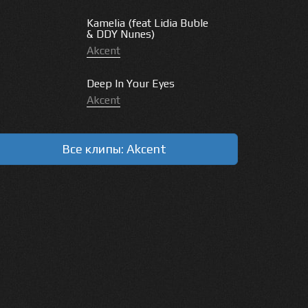
Kamelia (feat Lidia Buble
& DDY Nunes)
Akcent
Deep In Your Eyes
Akcent
Все клипы: Akcent