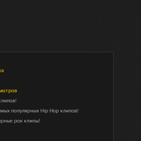
ка
мотров
клипов!
амых популярных Hip Hop клипов!
ярные рок клипы!