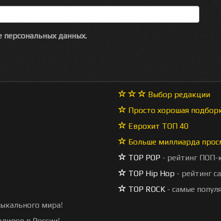
 персональных данных.
Выбор редакции
Просто хорошая подбор
Еврохит ТОП 40
Больше миллиарда прос
TOP POP
- рейтинг ПОП-
TOP Hip Hop
- рейтинг с
TOP ROCK
- самые попул
зыкального мира!
липов в России!