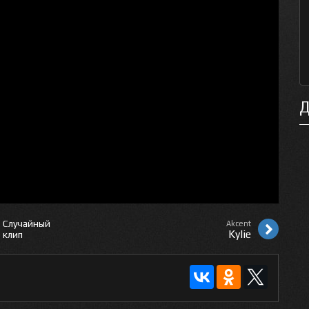
Д
Случайный
Akcent
Kylie
клип