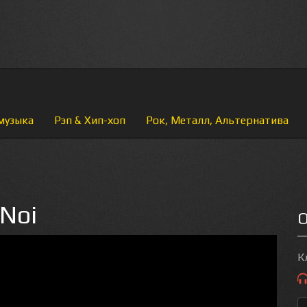
музыка
Рэп & Хип-хоп
Рок, Металл, Альтернатива
 Noi
О
К