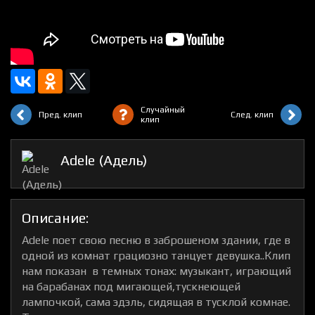
Случайный
Пред. клип
След. клип
клип
Adele (Адель)
Описание:
Adele поет свою песню в заброшеном здании, где в
одной из комнат грациозно танцует девушка..Клип
нам показан в темных тонах: музыкант, играющий
на барабанах под мигающей,тускнеющей
лампочкой, сама эдэль, сидящая в тусклой комнае.