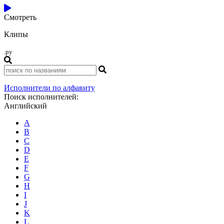
Смотреть
Клипы
.ру
Исполнители по алфавиту
Поиск исполнителей:
Английский
A
B
C
D
E
F
G
H
I
J
K
L