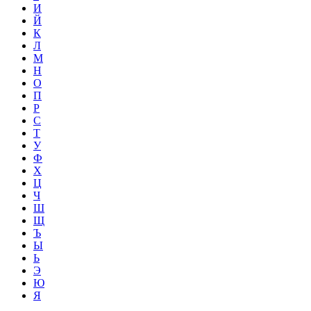
И
Й
К
Л
М
Н
О
П
Р
С
Т
У
Ф
Х
Ц
Ч
Ш
Щ
Ъ
Ы
Ь
Э
Ю
Я