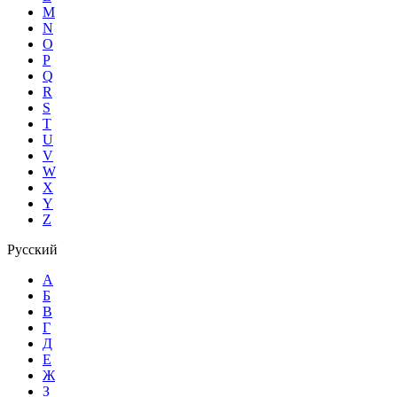
M
N
O
P
Q
R
S
T
U
V
W
X
Y
Z
Русский
А
Б
В
Г
Д
Е
Ж
З