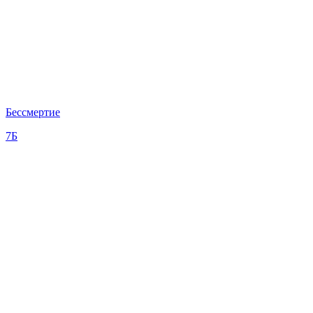
Бессмертие
7Б