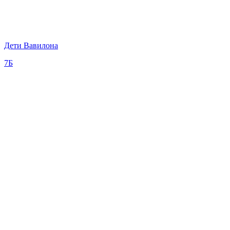
Дети Вавилона
7Б